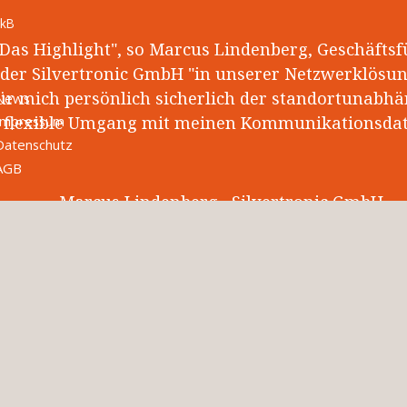
 kB
"Das Highlight", so Marcus Lindenberg, Geschäfts
der Silvertronic GmbH "in unserer Netzwerklösun
ür mich persönlich sicherlich der standortunabhä
News
flexible Umgang mit meinen Kommunikationsdat
Impressum
Datenschutz
AGB
Marcus Lindenberg , Silvertronic GmbH
"Herr Hess hat für uns eine passgenaue Lösun
ompetent realisiert. Dabei hat die Zusammenarbe
ihm jederzeit unkompliziert und zügig funktionier
können ihn mit gutem Gewissen weiterempfehle
freuen uns auf die zukünftige Zusammenarbeit