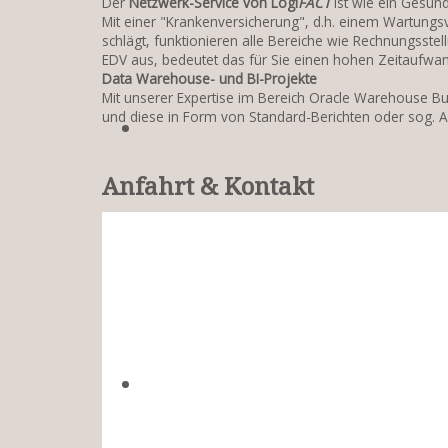
Der
Netzwerk-Service von Logi
FACT
ist wie ein Gesund
Mit einer "Krankenversicherung", d.h. einem Wartungsv
schlägt, funktionieren alle Bereiche wie Rechnungsste
EDV aus, bedeutet das für Sie einen hohen Zeitaufwan
Data Warehouse- und BI-Projekte
Mit unserer Expertise im Bereich Oracle Warehouse Bu
und diese in Form von Standard-Berichten oder sog. A
Anfahrt & Kontakt
"
g