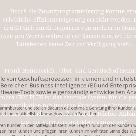
Durch die Zusatzprogrammierung konnte ein
erhebliche Effizienzsteigerung erreicht werden. 
drückt sich durch Ersparnis von mehreren Stun
rbeit pro Woche während der Saison aus, wo für 
Tätigkeiten keine Zeit zur Verfügung steht.
Frank Hammerich , Obst- und Gemüsehof Heinr
lle von Geschäftsprozessen in kleinen und mitte
 Bereichen Business Intelligence (BI) und Enterpri
ftware-Tools sowie eigenständig entwickelten A
cobra CRM PLUS ist das zentrale System für die g
ommunikation mit unseren Kunden und Interess
ammberater und stellen dadurch die optimale Beratung Ihrer Kunden un
hervorstechendste Vorteile sind die Telefon-Anbi
iert Ihnen aktuellstes Know-How in allen Bereichen.
und die Vertriebsprojekt-Organisation“
 Kunden in den Mittelpunkt stellt. Alle Fragen rund um den Kunden 
zen Ihrer Kunden und pflegen Ihren Kunden im wahrsten Sinne des Wor