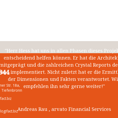
uns. Wir können diese Lösung nur weiterempfehl
Dietmar Mayer , ITS Mayer GmbH
"Herr Hess hat uns in allen Phasen dieses Proje
entscheidend helfen können. Er hat die Architek
mitgeprägt und die zahlreichen Crystal Reports de
344
und implementiert. Nicht zuletzt hat er die Ermit
der Dimensionen und Fakten verantwortet. Wi
empfehlen ihn sehr gerne weiter!"
er Str. 18a,
 Tiefenbronn
fact.biz
Andreas Rau , arvato Financial Services
ogifact.biz