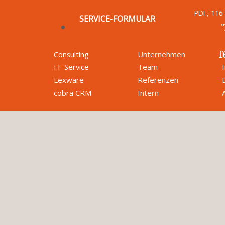
PDF, 116
SERVICE-FORMULAR
f
Consulting
Unternehmen
IT-Service
Team
Lexware
Referenzen
cobra CRM
Intern
k