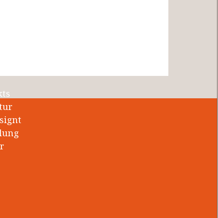
en."
KONTAKTFORMULAR
kts
tur
signt
tlung
r