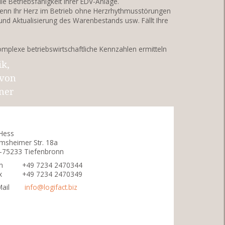
e Betriebsfähigkeit Ihrer EDV-Anlage.
r wenn Ihr Herz im Betrieb ohne Herzrhythmusstörungen
und Aktualisierung des Warenbestands usw. Fällt Ihre
mplexe betriebswirtschaftliche Kennzahlen ermitteln
ik,
 von
iner
 Hess
msheimer Str. 18a
-75233 Tiefenbronn
n
+49 7234 2470344
x
+49 7234 2470349
Mail
info
@
logifact.biz
volles
iter
rzeugt