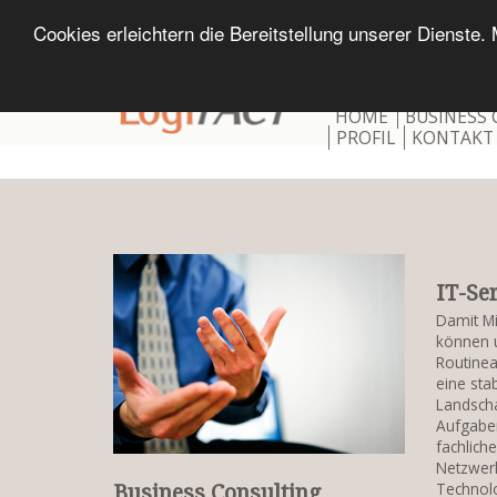
Cookies erleichtern die Bereitstellung unserer Dienste
HOME
BUSINESS
PROFIL
KONTAKT
IT-Se
Damit Mit
können u
Routinea
eine stab
Landscha
Aufgaben
fachlich
Netzwerk
Business Consulting
Technol