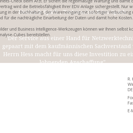
heits-Check beim Arzt. Er sichert die regelmäßige Wartung und damit di
ertrag wird die Betriebsfähigkeit Ihrer EDV-Anlage sichergestellt. Nu
Heinrich Späth , Technisches Büro Späth
llung in der Buchhaltung, der Wareneingang mit sofortiger Verbuchung 
d für die nachträgliche Einarbeitung der Daten und damit hohe Kosten.
ilder und Business Intelligence-Werkzeugen können wir Ihnen selbst ko
nalyse-Cubes bereitstellen.
"Der Service aus einer Hand für Netzwerktechn
gepaart mit dem kaufmännischen Sachverstand
Herrn Hess macht für uns diese Investition zu e
lohnenden Anschaffung"
R.
Wi
Nadine Straile , Schondelmaier GmbH
DE
Fo
Fa
E-
Herr Hess hat für uns ein einfaches und wirkungs
Instrument zur Zeiterfassung für unsere Mitarbe
eschaffen. Vor allem die Lexware-Integration übe