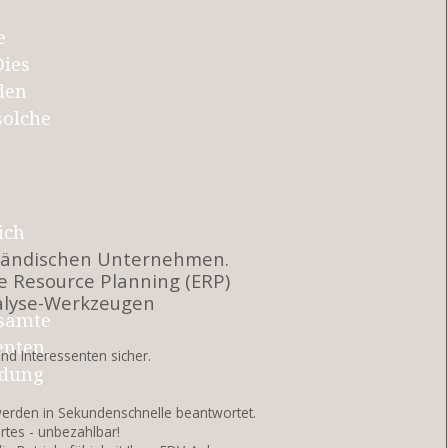
e
Dies
den
solche
ich
lständischen Unternehmen.
se Resource Planning (ERP)
nalyse-Werkzeugen
esamte
enten,
d Interessenten sicher.
ndung
werden in Sekundenschnelle beantwortet.
tes - unbezahlbar!