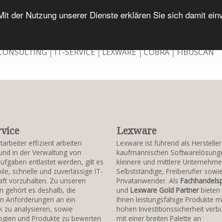
. Mit der Nutzung unserer Dienste erklären Sie sich damit e
 CONSULTING
IT-SERVICE
LEXWARE
COBRA
FIBUSCAN
rvice
Lexware
arbeiter effizient arbeiten
Lexware ist führend als Herstelle
nd in der Verwaltung von
kaufmännischen Softwarelösunge
ufgaben entlastet werden, gilt es
kleinere und mittlere Unternehme
ile, schnelle und zuverlässige IT-
Selbstständige, Freiberufler sowi
ft vorzuhalten. Zu unseren
Privatanwender. Als
Fachhandelsp
 gehört es deshalb, die
und
Lexware Gold Partner
bieten 
en Anforderungen an ein
Ihnen leistungsfähige Produkte mi
 zu analysieren, sowie
hohen Investitionssicherheit ver
ogien und Produkte zu bewerten
mit einer breiten Palette an