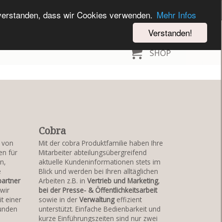
inverstanden, dass wir Cookies verwenden.
Mehr Infos
Verstanden!
SHOP
Cobra
r von
Mit der cobra Produktfamilie haben Ihre
n für
Mitarbeiter abteilungsübergreifend
n,
aktuelle Kundeninformationen stets im
e
Blick und werden bei Ihren alltäglichen
artner
Arbeiten z.B. in
Vertrieb
und Marketing
,
wir
bei der Presse- & Öffentlichkeitsarbeit
t einer
sowie in der
Verwaltung
effizient
bunden
unterstützt. Einfache Bedienbarkeit und
kurze Einführungszeiten sind nur zwei