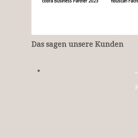
old-Partner
cobra Business Partner 2023
fibuscan Fach
Das sagen unsere Kunden
„