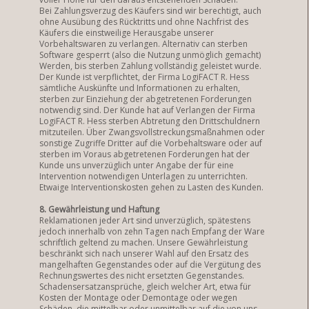
Bei Zahlungsverzug des Käufers sind wir berechtigt, auch
ohne Ausübung des Rücktritts und ohne Nachfrist des
Käufers die einstweilige Herausgabe unserer
Vorbehaltswaren zu verlangen. Alternativ can sterben
Software gesperrt (also die Nutzung unmöglich gemacht)
Werden, bis sterben Zahlung vollständig geleistet wurde.
Der Kunde ist verpflichtet, der Firma LogiFACT R. Hess
sämtliche Auskünfte und Informationen zu erhalten,
sterben zur Einziehung der abgetretenen Forderungen
notwendig sind. Der Kunde hat auf Verlangen der Firma
LogiFACT R. Hess sterben Abtretung den Drittschuldnern
mitzuteilen. Über Zwangsvollstreckungsmaßnahmen oder
sonstige Zugriffe Dritter auf die Vorbehaltsware oder auf
sterben im Voraus abgetretenen Forderungen hat der
Kunde uns unverzüglich unter Angabe der für eine
Intervention notwendigen Unterlagen zu unterrichten.
Etwaige Interventionskosten gehen zu Lasten des Kunden.
8. Gewährleistung und Haftung
Reklamationen jeder Art sind unverzüglich, spätestens
jedoch innerhalb von zehn Tagen nach Empfang der Ware
schriftlich geltend zu machen. Unsere Gewährleistung
beschränkt sich nach unserer Wahl auf den Ersatz des
mangelhaften Gegenstandes oder auf die Vergütung des
Rechnungswertes des nicht ersetzten Gegenstandes.
Schadensersatzansprüche, gleich welcher Art, etwa für
Kosten der Montage oder Demontage oder wegen
Schäden, die mittelbar oder unmittelbar auf die von uns