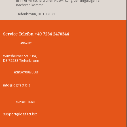
in ihrer wirtschaftlichen Auswirkung der ungültigen am
nächsten kommt.
Tiefenbronn, 01.10.2021
Service Telefon +49 7234 2470344
ANFAHRT
Wimsheimer Str. 18a,
DE-75233 Tiefenbronn
KONTAKTFORMULAR
info@logifact.biz
SUPPORT-TICKET
support@logifact.biz