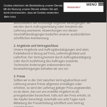
Cookies erleichtern die Bereitstellung unserer Dienste.
Verstanden!
Mit der Nutzung unserer Dienste erklären Sie sich
Allgemeine Geschäftsbedingungen
damit einverstanden, dass wir Cookies verwenden.
1. Allgemeine Bedingungen
Mehr Infos
Unsere Angebote, Lieferungen und Leistungen erfolgen
ausschließlich auf Grundlage folgender Bedingungen. Sie
werden durch Auftragserteilung oder Annahme der
Lieferung anerkannt. Abweichungen von diesen
Geschäftsbedingungen bedürfen unserer ausdrücklichen
schriftlichen Anerkennung.
2. Angebote und Vertragsschluss
Unsere Angebote und Auftragsbestätigungen sind stets
freibleibend in Bezug auf Preis, Liefermöglichkeit und
Lieferfrist. Der Vertrag kommt durch Auftragsbestätigung
oder durch Ausführung des Auftrages zustande.
Technische Änderungen insbesondere bei
Einzelanfertigungen behalten wir uns vor.
3. Preise
Sollten wir in der Zeit zwischen Vertragsabschluss und
Lieferung unsere Preise allgemein ermäßigen oder
erhöhen, so wird der Liefertag gültiger Preis angewendet,
es sei denn, das von uns erstellte Angebot ist als
preisgebunden bezeichnet. Falls sich der Preis erhöht, ist
der Käufer berechtigt, innerhalb von acht Tagen nach
Mitteilung der Preiserhöhung schriftlich vom Vertrag
zurückzutreten.