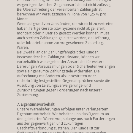
wegen irgendwelcher Gegenansprüche ist nicht zulässig.
Bei Überschreitung der vereinbarten Zahlungsfrist
berechnen wir Verzugszinsen in Höhe von 1,25 % pro
Monat.
Wenn aufgrund von Umständen, die wir nicht zu vertreten
haben, fertige Geräte bzw. Systeme nicht abgeliefert,
montiert oder in Betrieb gesetzt Werden können, muss
auch sterben Zahlungen geleistet werden, da Lieferung,
oder Inbetriebnahme zur vorgesehenen Zeit erfolgt
Wären.
Bei Zweifel an der Zahlungsfähigkeit des Kunden,
insbesondere bei Zahlungsrückstand, können wir
vorbehaltlich weitergehender Ansprüche für weitere
Lieferungen Vorauszahlungen oder Sicherheiten verlangen
sowie eingeräumte Zahlungsziele widerrufen. Die
Aufrechnung mit Anderen als unbestritten oder
rechtskräftig festgestellten Gegenansprüchen sowie die
Ausübung von Leistungsverweigerungs- und
Zurückhaltungen gegen Forderungen nach unserer
Zustimmung.
7. Eigentumsvorbehalt
Unsere Warenlieferungen erfolgen unter verlängertem
Eigentumsvorbehalt. Wir behalten uns das Eigentum an
den gelieferten Waren vor, solange uns noch Forderungen
aus der gegenwärtigen und zukünftigen
Geschäftsverbindung zustehen. Der Kunde ist zur
Weiterveräußerung der Vorbehaltsware im normalen