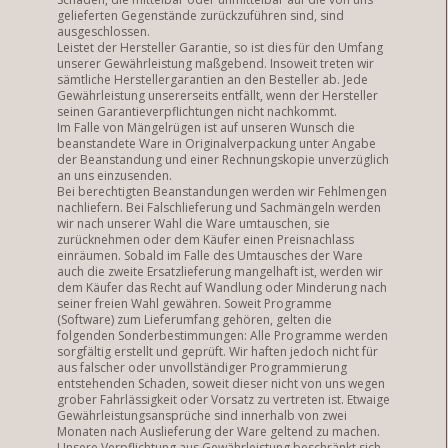
gelieferten Gegenstände zurückzuführen sind, sind
ausgeschlossen.
Leistet der Hersteller Garantie, so ist dies für den Umfang
unserer Gewährleistung maßgebend. Insoweit treten wir
sämtliche Herstellergarantien an den Besteller ab. Jede
Gewährleistung unsererseits entfällt, wenn der Hersteller
seinen Garantieverpflichtungen nicht nachkommt.
Im Falle von Mängelrügen ist auf unseren Wunsch die
beanstandete Ware in Originalverpackung unter Angabe
der Beanstandung und einer Rechnungskopie unverzüglich
an uns einzusenden.
Bei berechtigten Beanstandungen werden wir Fehlmengen
nachliefern. Bei Falschlieferung und Sachmängeln werden
wir nach unserer Wahl die Ware umtauschen, sie
zurücknehmen oder dem Käufer einen Preisnachlass
einräumen. Sobald im Falle des Umtausches der Ware
auch die zweite Ersatzlieferung mangelhaft ist, werden wir
dem Käufer das Recht auf Wandlung oder Minderung nach
seiner freien Wahl gewähren. Soweit Programme
(Software) zum Lieferumfang gehören, gelten die
folgenden Sonderbestimmungen: Alle Programme werden
sorgfältig erstellt und geprüft. Wir haften jedoch nicht für
aus falscher oder unvollständiger Programmierung
entstehenden Schaden, soweit dieser nicht von uns wegen
grober Fahrlässigkeit oder Vorsatz zu vertreten ist. Etwaige
Gewährleistungsansprüche sind innerhalb von zwei
Monaten nach Auslieferung der Ware geltend zu machen.
Unsere Verpflichtung aus Gewährleistung beschränkt sich