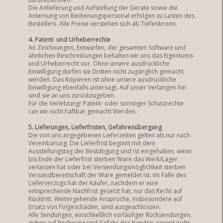
Die Anlieferung und Aufstellung der Geräte sowie die
Anlernung von Bedienungspersonal erfolgen zu Lasten des
Bestellers. Alle Preise verstehen sich ab Tiefenbronn.
4. Patent- und Urheberrechte
An Zeichnungen, Entwürfen, der gesamten Software und
ähnlichen Beschreibungen behalten wir uns das Eigentums-
und Urheberrecht vor. Ohne unsere ausdrückliche
Einwilligung dürfen sie Dritten nicht zugänglich gemacht
werden. Das Kopieren ist ohne unsere ausdrückliche
Einwilligung ebenfalls untersagt. Auf unser Verlangen hin
sind sie an uns zurückzugeben.
Für die Verletzungr Patent- oder sonstiger Schutzrechte
can wir nicht haftbar gemacht Werden.
5. Lieferungen, Lieferfristen, Gefahrenübergang
Die von uns angegebenen Lieferzeiten gelten als nur nach
Vereinbarung. Die Lieferfrist beginnt mit dem
Ausstellungstag der Bestätigung und ist eingehalten, wenn
bis Ende der Lieferfrist sterben Ware das Werk/Lager
verlassen hat oder bei Versendungsmöglichkeit sterben
Versandbereitschaft der Ware gemeldet ist. Im Falle des
Lieferverzugs hat der Käufer, nachdem er eine
entsprechende Nachfrist gesetzt hat, nur das Recht auf
Rücktritt. Weitergehende Ansprüche, insbesondere auf
Ersatz von Folgeschäden, sind ausgeschlossen.
Alle Sendungen, einschließlich vorläufiger Rücksendungen,
gehen auf Rechnung und Gefahr des Kunden, soweit nicht