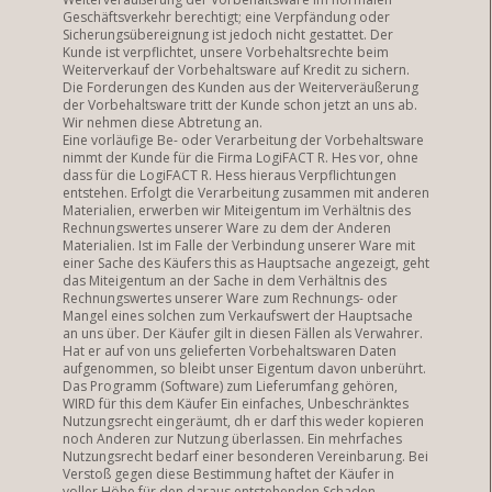
Geschäftsverkehr berechtigt; eine Verpfändung oder
Sicherungsübereignung ist jedoch nicht gestattet. Der
Kunde ist verpflichtet, unsere Vorbehaltsrechte beim
Weiterverkauf der Vorbehaltsware auf Kredit zu sichern.
Die Forderungen des Kunden aus der Weiterveräußerung
der Vorbehaltsware tritt der Kunde schon jetzt an uns ab.
Wir nehmen diese Abtretung an.
Eine vorläufige Be- oder Verarbeitung der Vorbehaltsware
nimmt der Kunde für die Firma LogiFACT R. Hes vor, ohne
dass für die LogiFACT R. Hess hieraus Verpflichtungen
entstehen. Erfolgt die Verarbeitung zusammen mit anderen
Materialien, erwerben wir Miteigentum im Verhältnis des
Rechnungswertes unserer Ware zu dem der Anderen
Materialien. Ist im Falle der Verbindung unserer Ware mit
einer Sache des Käufers this as Hauptsache angezeigt, geht
das Miteigentum an der Sache in dem Verhältnis des
Rechnungswertes unserer Ware zum Rechnungs- oder
Mangel eines solchen zum Verkaufswert der Hauptsache
an uns über. Der Käufer gilt in diesen Fällen als Verwahrer.
Hat er auf von uns gelieferten Vorbehaltswaren Daten
aufgenommen, so bleibt unser Eigentum davon unberührt.
Das Programm (Software) zum Lieferumfang gehören,
WIRD für this dem Käufer Ein einfaches, Unbeschränktes
Nutzungsrecht eingeräumt, dh er darf this weder kopieren
noch Anderen zur Nutzung überlassen. Ein mehrfaches
Nutzungsrecht bedarf einer besonderen Vereinbarung. Bei
Verstoß gegen diese Bestimmung haftet der Käufer in
voller Höhe für den daraus entstehenden Schaden.