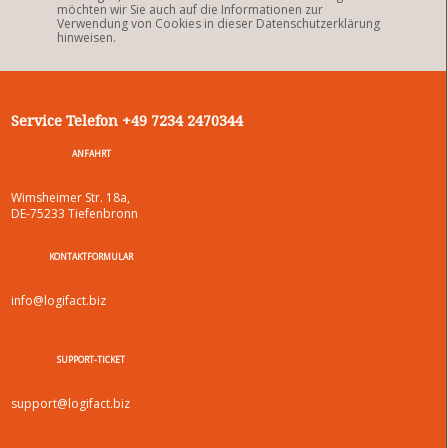
möchten wir Sie auch auf die Informationen zur
Verwendung von Cookies in dieser Datenschutzerklärung
hinweisen.
Service Telefon +49 7234 2470344
ANFAHRT
Wimsheimer Str. 18a,
DE-75233 Tiefenbronn
KONTAKTFORMULAR
info@logifact.biz
SUPPORT-TICKET
support@logifact.biz