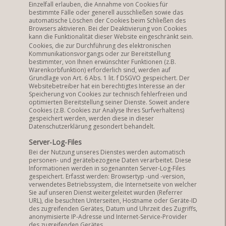
Einzelfall erlauben, die Annahme von Cookies für
bestimmte Fälle oder generell ausschließen sowie das
automatische Löschen der Cookies beim Schließen des
Browsers aktivieren. Bei der Deaktivierung von Cookies
kann die Funktionalität dieser Website eingeschränkt sein.
Cookies, die zur Durchführung des elektronischen
Kommunikationsvorgangs oder zur Bereitstellung
bestimmter, von Ihnen erwünschter Funktionen (z.B.
Warenkorbfunktion) erforderlich sind, werden auf
Grundlage von Art. 6 Abs. 1 lit. f DSGVO gespeichert. Der
Websitebetreiber hat ein berechtigtes Interesse an der
Speicherung von Cookies zur technisch fehlerfreien und
optimierten Bereitstellung seiner Dienste. Soweit andere
Cookies (z.B. Cookies zur Analyse Ihres Surfverhaltens)
gespeichert werden, werden diese in dieser
Datenschutzerklärung gesondert behandelt.
Server-Log-Files
Bei der Nutzung unseres Dienstes werden automatisch
personen- und gerätebezogene Daten verarbeitet. Diese
Informationen werden in sogenannten Server-Log-Files
gespeichert. Erfasst werden: Browsertyp -und -version,
verwendetes Betriebssystem, die Internetseite von welcher
Sie auf unseren Dienst weitergeleitet wurden (Referrer
URL), die besuchten Unterseiten, Hostname oder Geräte-ID
des zugreifenden Gerätes, Datum und Uhrzeit des Zugriffs,
anonymisierte IP-Adresse und Internet-Service-Provider
des zugreifenden Gerätes.