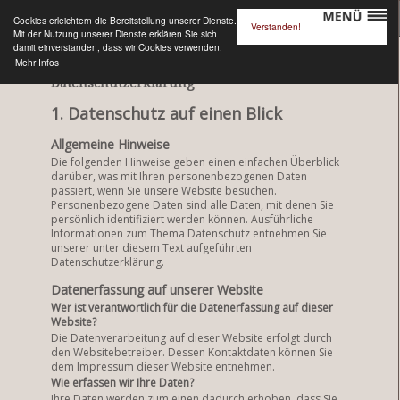
Cookies erleichtern die Bereitstellung unserer Dienste.
Verstanden!
Mit der Nutzung unserer Dienste erklären Sie sich
Datenschutz
damit einverstanden, dass wir Cookies verwenden.
Mehr Infos
Datenschutzerklärung
1. Datenschutz auf einen Blick
Allgemeine Hinweise
Die folgenden Hinweise geben einen einfachen Überblick
darüber, was mit Ihren personenbezogenen Daten
passiert, wenn Sie unsere Website besuchen.
Personenbezogene Daten sind alle Daten, mit denen Sie
persönlich identifiziert werden können. Ausführliche
Informationen zum Thema Datenschutz entnehmen Sie
unserer unter diesem Text aufgeführten
Datenschutzerklärung.
Datenerfassung auf unserer Website
Wer ist verantwortlich für die Datenerfassung auf dieser
Website?
Die Datenverarbeitung auf dieser Website erfolgt durch
den Websitebetreiber. Dessen Kontaktdaten können Sie
dem Impressum dieser Website entnehmen.
Wie erfassen wir Ihre Daten?
Ihre Daten werden zum einen dadurch erhoben, dass Sie