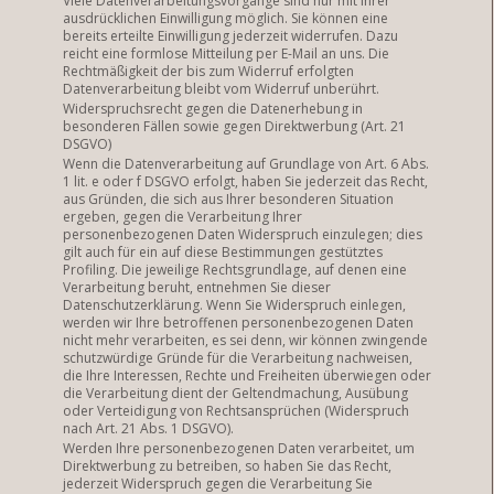
Viele Datenverarbeitungsvorgänge sind nur mit Ihrer
ausdrücklichen Einwilligung möglich. Sie können eine
bereits erteilte Einwilligung jederzeit widerrufen. Dazu
reicht eine formlose Mitteilung per E-Mail an uns. Die
Rechtmäßigkeit der bis zum Widerruf erfolgten
Datenverarbeitung bleibt vom Widerruf unberührt.
Widerspruchsrecht gegen die Datenerhebung in
besonderen Fällen sowie gegen Direktwerbung (Art. 21
DSGVO)
Wenn die Datenverarbeitung auf Grundlage von Art. 6 Abs.
1 lit. e oder f DSGVO erfolgt, haben Sie jederzeit das Recht,
aus Gründen, die sich aus Ihrer besonderen Situation
ergeben, gegen die Verarbeitung Ihrer
personenbezogenen Daten Widerspruch einzulegen; dies
gilt auch für ein auf diese Bestimmungen gestütztes
Profiling. Die jeweilige Rechtsgrundlage, auf denen eine
Verarbeitung beruht, entnehmen Sie dieser
Datenschutzerklärung. Wenn Sie Widerspruch einlegen,
werden wir Ihre betroffenen personenbezogenen Daten
nicht mehr verarbeiten, es sei denn, wir können zwingende
schutzwürdige Gründe für die Verarbeitung nachweisen,
die Ihre Interessen, Rechte und Freiheiten überwiegen oder
die Verarbeitung dient der Geltendmachung, Ausübung
oder Verteidigung von Rechtsansprüchen (Widerspruch
nach Art. 21 Abs. 1 DSGVO).
Werden Ihre personenbezogenen Daten verarbeitet, um
Direktwerbung zu betreiben, so haben Sie das Recht,
jederzeit Widerspruch gegen die Verarbeitung Sie